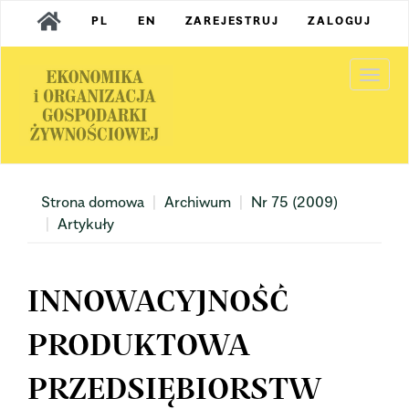
Main
PL
EN
ZAREJESTRUJ
ZALOGUJ
Navigation
Main
Content
Togg
Sidebar
navi
Strona domowa
Archiwum
Nr 75 (2009)
Artykuły
INNOWACYJNOŚĆ
PRODUKTOWA
PRZEDSIĘBIORSTW