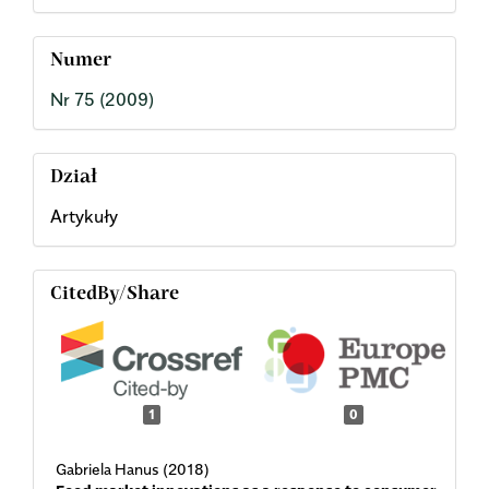
Numer
Nr 75 (2009)
Dział
Artykuły
CitedBy/Share
1
0
Gabriela Hanus (2018)