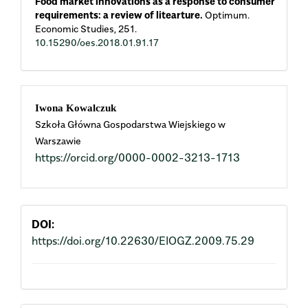
Food market innovations as a response to consumer
requirements: a review of litearture.
Optimum.
Economic Studies,
251.
10.15290/oes.2018.01.91.17
Main
Iwona Kowalczuk
Szkoła Główna Gospodarstwa Wiejskiego w
Article
Warszawie
https://orcid.org/0000-0002-3213-1713
Content
DOI:
https://doi.org/10.22630/EIOGZ.2009.75.29