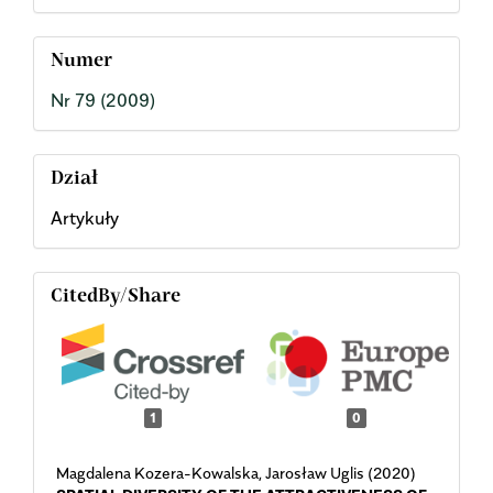
Numer
Nr 79 (2009)
Dział
Artykuły
CitedBy/Share
1
0
Magdalena Kozera-Kowalska, Jarosław Uglis (2020)