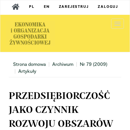
Main
PL
EN
ZAREJESTRUJ
ZALOGUJ
Navigation
Main
Content
Togg
Sidebar
navi
Strona domowa
Archiwum
Nr 79 (2009)
Artykuły
PRZEDSIĘBIORCZOŚĆ
JAKO CZYNNIK
ROZWOJU OBSZARÓW