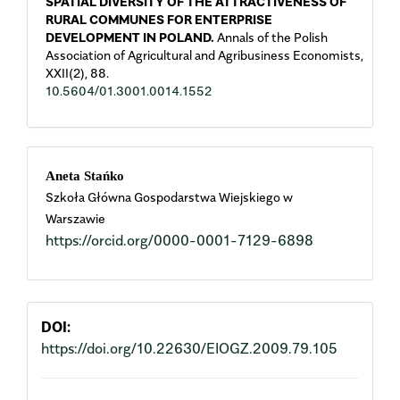
SPATIAL DIVERSITY OF THE ATTRACTIVENESS OF
RURAL COMMUNES FOR ENTERPRISE
DEVELOPMENT IN POLAND.
Annals of the Polish
Association of Agricultural and Agribusiness Economists,
XXII
(2),
88.
10.5604/01.3001.0014.1552
Main
Aneta Stańko
Szkoła Główna Gospodarstwa Wiejskiego w
Article
Warszawie
https://orcid.org/0000-0001-7129-6898
Content
DOI:
https://doi.org/10.22630/EIOGZ.2009.79.105