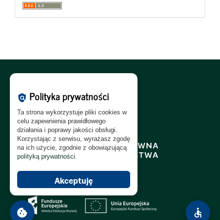
Polityka Cookies:
PL
|
EN
Polityka prywatności
policy
Polityka Prywatności:
PL
|
EN
Ta strona wykorzystuje pliki cookies w
Polityka RODO:
PL
|
EN
celu zapewnienia prawidłowego
działania i poprawy jakości obsługi.
Korzystając z serwisu, wyrażasz zgodę
na ich użycie, zgodnie z obowiązującą
polityką prywatności
.
Akceptuję
cookie
accessible