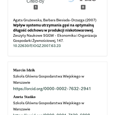
1
0
Agata Grużewska, Barbara Biesiada-Drzazga (2007)
Wpływ systemu utrzymania gęsi na optymalną
długość odchowu w produkcji niskotowarowej.
Zeszyty Naukowe SGGW - Ekonomika i Organizacja
Gospodarki Żywnościowej,
147.
10.22630/EIOGZ.2007.63.23
Main
Marcin Idzik
Szkoła Główna Gospodarstwa Wiejskiego w
Article
Warszawie
https://orcid.org/0000-0002-7632-2941
Content
Aneta Stańko
Szkoła Główna Gospodarstwa Wiejskiego w
Warszawie