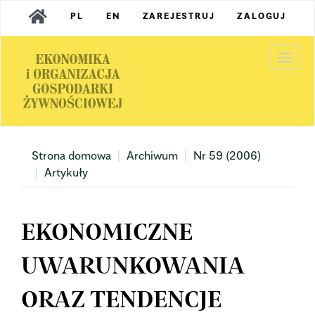
Main
PL
EN
ZAREJESTRUJ
ZALOGUJ
Navigation
Main
Content
Togg
Sidebar
navi
Strona domowa
Archiwum
Nr 59 (2006)
Artykuły
EKONOMICZNE
UWARUNKOWANIA
ORAZ TENDENCJE