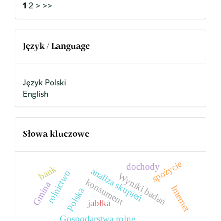
1
2
>
>>
Język / Language
Język Polski
English
Słowa kluczowe
spożycie
dochody
bank
analiza skupień
rolnictwo
Wyniki badań
konsument
Gmina
Internet
Polska
jabłka
Gospodarstwa rolne