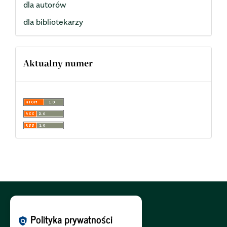
dla autorów
dla bibliotekarzy
Aktualny numer
Polityka Cookies:
PL
|
EN
Polityka prywatności
policy
Polityka Prywatności:
PL
|
EN