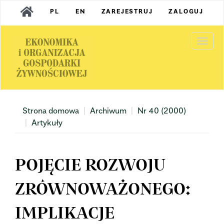
Main
PL
EN
ZAREJESTRUJ
ZALOGUJ
Navigation
Main
Content
Togg
Sidebar
navi
Strona domowa
Archiwum
Nr 40 (2000)
Artykuły
POJĘCIE ROZWOJU
ZRÓWNOWAŻONEGO:
IMPLIKACJE