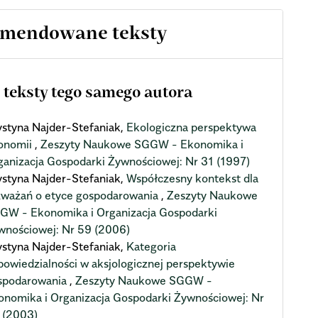
mendowane teksty
 teksty tego samego autora
ystyna Najder-Stefaniak,
Ekologiczna perspektywa
onomii
,
Zeszyty Naukowe SGGW - Ekonomika i
ganizacja Gospodarki Żywnościowej: Nr 31 (1997)
ystyna Najder-Stefaniak,
Współczesny kontekst dla
zważań o etyce gospodarowania
,
Zeszyty Naukowe
GW - Ekonomika i Organizacja Gospodarki
wnościowej: Nr 59 (2006)
ystyna Najder-Stefaniak,
Kategoria
powiedzialności w aksjologicznej perspektywie
spodarowania
,
Zeszyty Naukowe SGGW -
onomika i Organizacja Gospodarki Żywnościowej: Nr
 (2003)