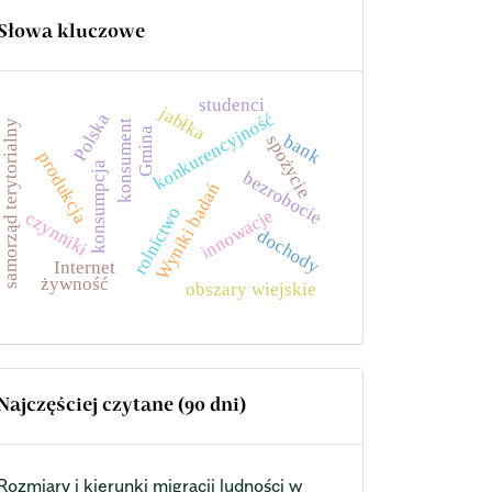
Słowa kluczowe
studenci
jabłka
konkurencyjność
Polska
konsument
samorząd terytorialny
Gmina
bank
spożycie
produkcja
konsumpcja
bezrobocie
Wyniki badań
rolnictwo
innowacje
czynniki
dochody
Internet
żywność
obszary wiejskie
Najczęściej czytane (90 dni)
Rozmiary i kierunki migracji ludności w