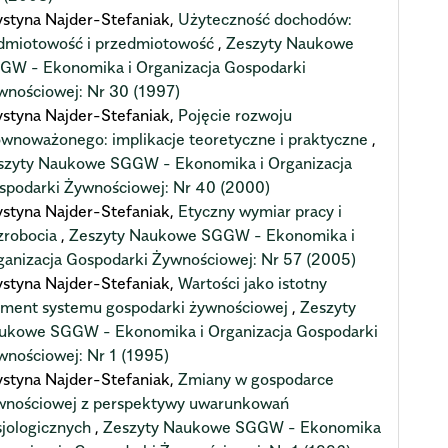
ystyna Najder-Stefaniak,
Użyteczność dochodów:
dmiotowość i przedmiotowość
,
Zeszyty Naukowe
GW - Ekonomika i Organizacja Gospodarki
wnościowej: Nr 30 (1997)
ystyna Najder-Stefaniak,
Pojęcie rozwoju
ównoważonego: implikacje teoretyczne i praktyczne
,
szyty Naukowe SGGW - Ekonomika i Organizacja
spodarki Żywnościowej: Nr 40 (2000)
ystyna Najder-Stefaniak,
Etyczny wymiar pracy i
zrobocia
,
Zeszyty Naukowe SGGW - Ekonomika i
ganizacja Gospodarki Żywnościowej: Nr 57 (2005)
ystyna Najder-Stefaniak,
Wartości jako istotny
ement systemu gospodarki żywnościowej
,
Zeszyty
ukowe SGGW - Ekonomika i Organizacja Gospodarki
wnościowej: Nr 1 (1995)
ystyna Najder-Stefaniak,
Zmiany w gospodarce
wnościowej z perspektywy uwarunkowań
sjologicznych
,
Zeszyty Naukowe SGGW - Ekonomika