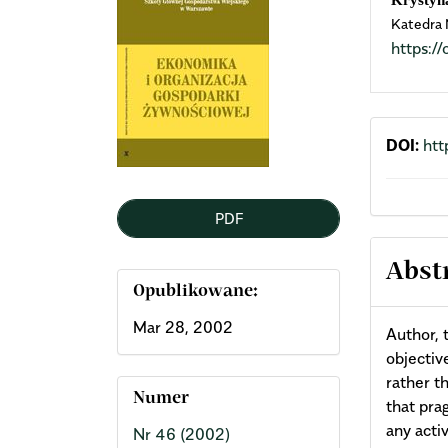
Krystyna
Katedra
Sidebar
Arti
https:
Cont
DOI:
htt
PDF
Abst
Opublikowane:
Mar 28, 2002
Author, 
objective
rather t
Numer
that pra
any acti
Nr 46 (2002)