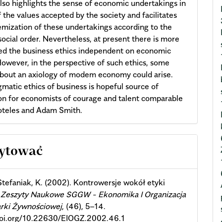
lso highlights the sense of economic undertakings in
f the values accepted by the society and facilitates
emization of these undertakings according to the
 social order. Nevertheless, at present there is more
d the business ethics independent on economic
However, in the perspective of such ethics, some
bout an axiology of modem economy could arise.
matic ethics of business is hopeful source of
ion for economists of courage and talent comparable
oteles and Adam Smith.
cle
cytować
ils
tefaniak, K. (2002). Kontrowersje wokół etyki
.
Zeszyty Naukowe SGGW - Ekonomika I Organizacja
rki Żywnościowej
, (46), 5–14.
/doi.org/10.22630/EIOGZ.2002.46.1