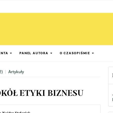
ENTA
PANEL AUTORA
O CZASOPIŚMIE
2)
Artykuły
ÓŁ ETYKI BIZNESU
n