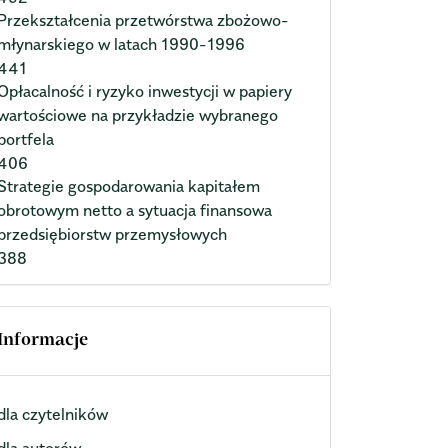
Przekształcenia przetwórstwa zbożowo-
młynarskiego w latach 1990-1996
441
Opłacalność i ryzyko inwestycji w papiery
wartościowe na przykładzie wybranego
portfela
406
Strategie gospodarowania kapitałem
obrotowym netto a sytuacja finansowa
przedsiębiorstw przemysłowych
388
Informacje
dla czytelników
dla autorów