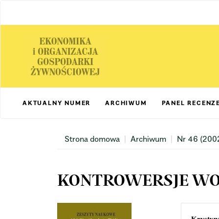
Main
Navigation
Main
Content
Sidebar
AKTUALNY NUMER
ARCHIWUM
PANEL RECENZ
Strona domowa
Archiwum
Nr 46 (200
KONTROWERSJE WOK
Article
Mai