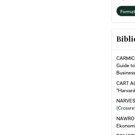
Forma
Bibli
CARMICH
Guide to
Business
CART ALB
"Harvard
NARVESON
(Crossre
NAWROTH
Ekonomi