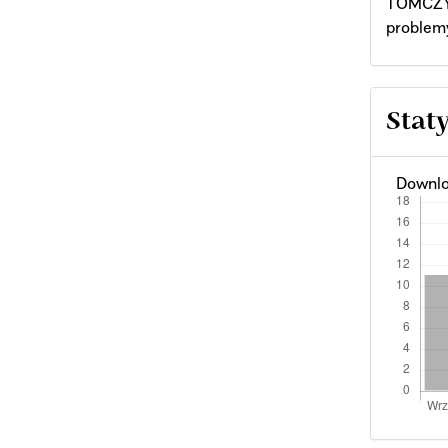
TOMCZYK
problem
Stat
Downlo