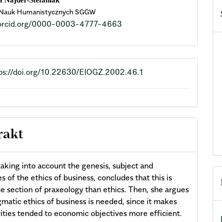
 Najder-Stefaniak
 Nauk Humanistycznych SGGW
cle
//orcid.org/0000-0003-4777-4663
ent
ps://doi.org/10.22630/EIOGZ.2002.46.1
rakt
taking into account the genesis, subject and
s of the ethics of business, concludes that this is
he section of praxeology than ethics. Then, she argues
gmatic ethics of business is needed, since it makes
vities tended to economic objectives more efficient.