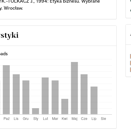
.-TOLKACZ J., 1994: Etyka biznesu. Wybrane
y. Wrocław.
ystyki
ads