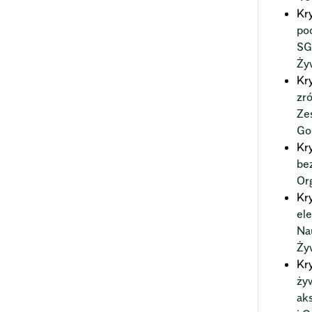
Kr
po
SG
Ży
Kr
zr
Ze
Go
Kr
be
Or
Kr
el
Na
Ży
Kr
ży
ak