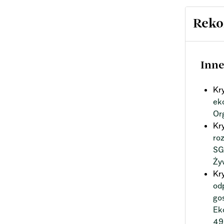
Reko
Inne
Kr
ek
Or
Kr
ro
SG
Ży
Kr
od
go
Ek
49