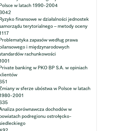
Polsce w latach 1990-2004
3042
Ryzyko finansowe w działalności jednostek
samorządu terytorialnego – metody oceny
1117
Problematyka zapasów według prawa
bilansowego i międzynarodowych
standardów rachunkowości
1001
Private banking w PKO BP S.A. w opiniach
klientów
651
Zmiany w sferze ubóstwa w Polsce w latach
1980-2001
635
Analiza porównawcza dochodów w
powiatach podregionu ostrołęcko-
siedleckiego
492