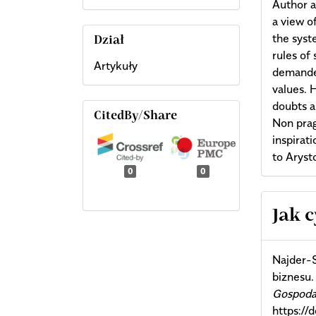
Author a
a view o
the syst
Dział
rules of
Artykuły
demande
values. 
doubts a
CitedBy/Share
Non prag
inspirat
to Aryst
0
0
Arti
Jak 
Deta
Najder-S
biznesu
Gospoda
https:/