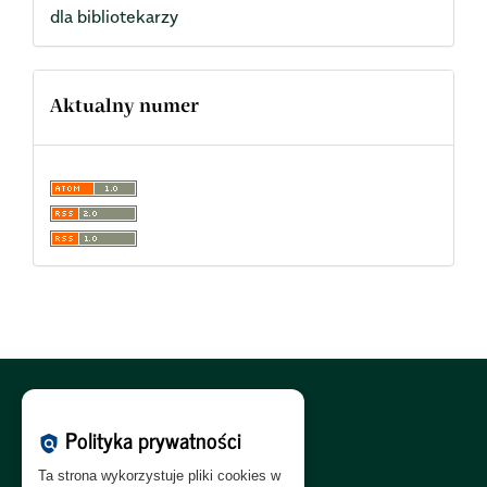
dla bibliotekarzy
Aktualny numer
Polityka Cookies:
PL
|
EN
Polityka prywatności
policy
Polityka Prywatności:
PL
|
EN
Ta strona wykorzystuje pliki cookies w
Polityka RODO:
PL
|
EN