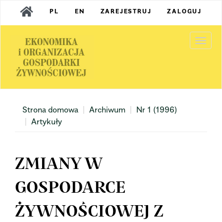
Main
PL
EN
ZAREJESTRUJ
ZALOGUJ
Navigation
Main
Content
Togg
Sidebar
navi
Strona domowa
Archiwum
Nr 1 (1996)
Artykuły
ZMIANY W
GOSPODARCE
ŻYWNOŚCIOWEJ Z