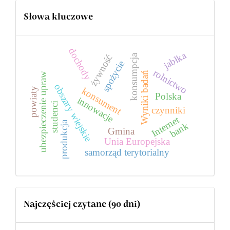
Słowa kluczowe
dochody
jabłka
konsumpcja
żywność
spożycie
rolnictwo
Wyniki badań
ubezpieczenie upraw
obszary wiejskie
konsument
powiaty
Polska
innowacje
studenci
czynniki
Internet
produkcja
bank
Gmina
Unia Europejska
samorząd terytorialny
Najczęściej czytane (90 dni)