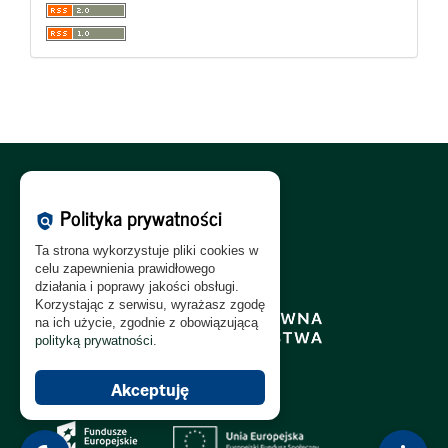
Polityka Cookies:
PL
|
EN
Polityka prywatności
policy
Polityka Prywatności:
PL
|
EN
Ta strona wykorzystuje pliki cookies w
Polityka RODO:
PL
|
EN
celu zapewnienia prawidłowego
działania i poprawy jakości obsługi.
Korzystając z serwisu, wyrażasz zgodę
na ich użycie, zgodnie z obowiązującą
polityką prywatności
.
Akceptuję