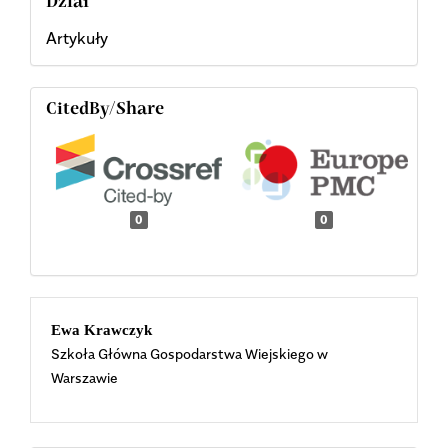
Dział
Artykuły
CitedBy/Share
0
0
Main
Ewa Krawczyk
Szkoła Główna Gospodarstwa Wiejskiego w
Article
Warszawie
Content