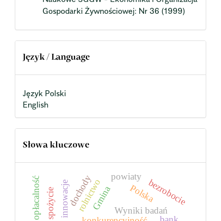
Gospodarki Żywnościowej: Nr 36 (1999)
Język / Language
Język Polski
English
Słowa kluczowe
powiaty
dochody
opłacalność
rolnictwo
bezrobocie
innowacje
Polska
Gmina
spożycie
Wyniki badań
bank
konkurencyjność