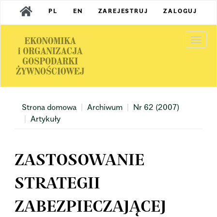
Main
PL
EN
ZAREJESTRUJ
ZALOGUJ
Navigation
Main
Content
Togg
Sidebar
navi
Strona domowa
Archiwum
Nr 62 (2007)
Artykuły
ZASTOSOWANIE
STRATEGII
ZABEZPIECZAJĄCEJ